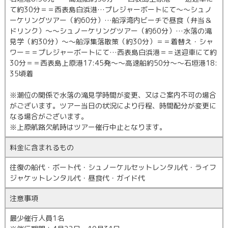
て約30分＝＝西表島白浜港…プレジャーボートにて～～シュノ
ーケリングツアー（約60分）…船浮湾内ビーチで昼食（弁当＆
ドリンク）～～シュノーケリングツアー（約60分）…水落の滝
見学（約30分）～～船浮集落散策（約30分）＝＝着替え・シャ
ワー＝＝プレジャーボートにて…西表島白浜港＝＝送迎車にて約
30分＝＝西表島上原港17:45発～～高速船約50分～～石垣港18:
35頃着
※潮位の関係で水落の滝見学時間が変更、又はご案内不可の場合
がございます。ツアー当日の状況により行程、時間配分が変更に
なる場合がございます。
※上原航路欠航時はツアー催行中止となります。
料金に含まれるもの
往復の船代・ボート代・シュノーケルセットレンタル代・ライフ
ジャケットレンタル代・昼食代・ガイド代
注意事項
最少催行人員1名