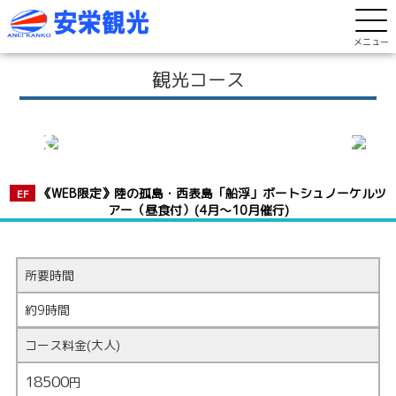
メニュー
観光コース
《WEB限定》陸の孤島・西表島「船浮」ボートシュノーケルツ
EF
アー（昼食付）(4月～10月催行)
所要時間
約9時間
コース料金(大人)
18500
円