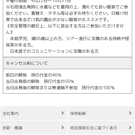
※催行期間：4月22日～10月31日
※石垣港出発時に水着などを着用の上、濡れても良い服装でご参
加ください。着替え・タオル等は必ずお持ちください。日焼け対
策で出来るだけ肌の露出が少ない服装がおススメです。
《安全管理の都合上、以下に該当する方はご参加いただけませ
ん》
・未就学児、満66歳以上の方、ツアー進行に支障のある持病や怪
我等がある方。
・日本語でのコミュニケーションに支障がある方
キャンセル料について
前日の解除 旅行代金の40％
当日出発前の解除 旅行代金の50％
当日出発後の解除または無連絡不参加 旅行代金の100％
会社案内
保有船舶
約款・標識
特定商取引法に基づく表示