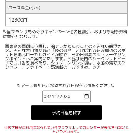
コース料金(小人)
12300
円
※当プランは島めぐりキャンペーン他各種割引、および手配手数料
対象外となります。
西表島の西側に位置し、船でしかわたることのできない船浮地
区。そんな大自然が残る「陸の孤島」と呼ばれる船浮周辺のスポ
ットを地元ローカルガイドが船で、その日最高のシュノーケリン
グポイントへご案内いたします。お昼は湾内のシークレットビー
チでお弁当を食べたり、シュノーケリング後は、水落の滝で天然
シャワー。プライベート感満載の「おすすめ」ツアー
ツアーに参加をご希望される日程をご選択ください。
※お客様がご利用になられているブラウザよってカレンダーが表示されないこ
とがございます。