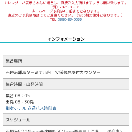
カレンダーが表示されない場合は、直接ご入力頂けますようお願い致します。
例）2021-05-01
ホームページ予約は4日前までとなります。
直近のご予約は電話にてご連絡ください。（WEB割対象外となります。）
TEL:
0980-83-0055
インフォメーション
集合場所
石垣港離島ターミナル内 安栄観光受付カウンター
集合時間・出発時間
集合 08：05
出発 08：30発
指定ホテル 送迎バス時刻表
スケジュール
石垣港8:30発～～高速船約50分～～西表島上原港＝＝送迎車に